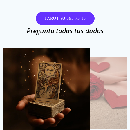
Saltar
al
contenido
TAROT 93 395 73 13
Pregunta todas tus dudas